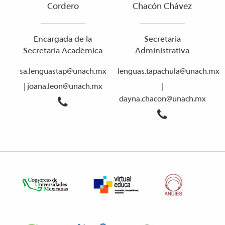
Cordero
Chacón Chávez
Encargada de la
Secretaria
Secretaria Académica
Administrativa
sa.lenguastap@unach.mx
lenguas.tapachula@unach.mx
| joana.leon@unach.mx
|
dayna.chacon@unach.mx