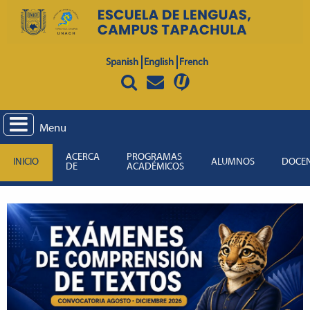
Spanish
English
French
Menu
ACERCA
PROGRAMAS
INICIO
ALUMNOS
DOCE
DE
ACADÉMICOS